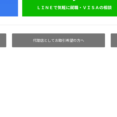
ＬＩＮＥで気軽に就職・ＶＩＳＡの相談
代理店としてお取引希望の方へ
ホーム
求人を探す
ログイン
会員登録
お問い合わせ
プラ
Copyrig